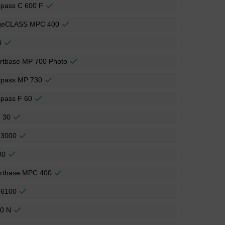
ipass C 600 F
geCLASS MPC 400
0
rtbase MP 700 Photo
ipass MP 730
ipass F 60
 30
 3000
00
rtbase MPC 400
 6100
30 N