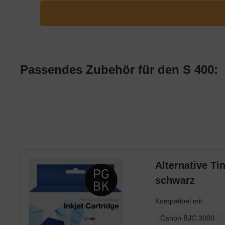
Lexmark
OKI
Panasonic
Philips
Passendes Zubehör für den S 400:
Ricoh
Samsung
Sharp
Toshiba
Utax
Xerox
Alternative T
schwarz
Kompatibel mit:
Canon BJC 3000