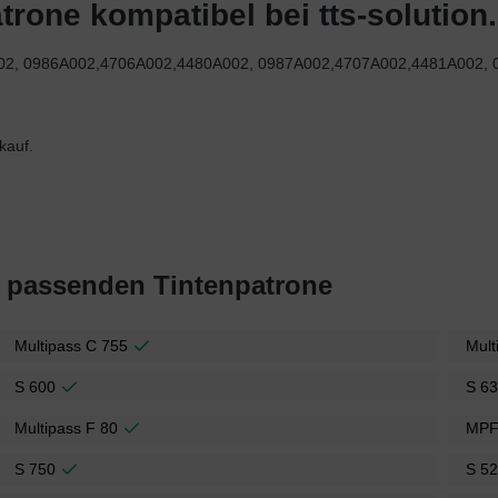
trone kompatibel bei tts-solution
79A002, 0986A002,4706A002,4480A002, 0987A002,4707A002,4481A002, 
kauf.
t passenden Tintenpatrone
Multipass C 755
Mult
S 600
S 6
Multipass F 80
MPF
S 750
S 5