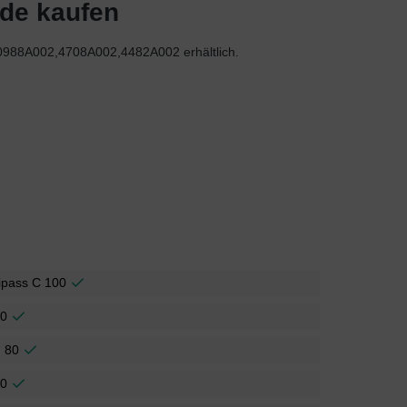
.de kaufen
0988A002,4708A002,4482A002 erhältlich.
ipass C 100
30
 80
20