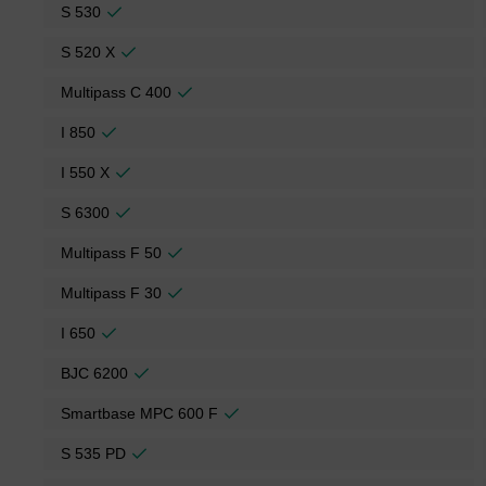
S 530
S 520 X
Multipass C 400
I 850
I 550 X
S 6300
Multipass F 50
Multipass F 30
I 650
BJC 6200
Smartbase MPC 600 F
S 535 PD