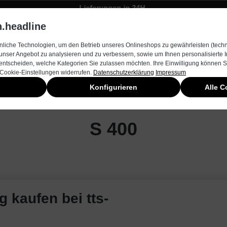
Lieferungen in 24H
Zügiger Bestellungsversand
.headline
rnehmen
Produkte & Services
Kontakt
Neuheiten
liche Technologien, um den Betrieb unseres Onlineshops zu gewährleisten (techn
unser Angebot zu analysieren und zu verbessern, sowie um Ihnen personalisierte
entscheiden, welche Kategorien Sie zulassen möchten. Ihre Einwilligung können Si
 Cookie-Einstellungen widerrufen.
Datenschutzerklärung
Impressum
Konfigurieren
Alle C
S 400
g kaufen bei tts-