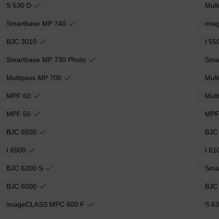
S 530 D
Mult
Smartbase MP 740
ima
BJC 3010
I 55
Smartbase MP 730 Photo
Sma
Multipass MP 700
Mult
MPF 60
Mult
MPF 50
MPF
BJC 6500
BJC
I 6500
I 61
BJC 6200 S
Sma
BJC 6000
BJC
imageCLASS MPC 600 F
S 6