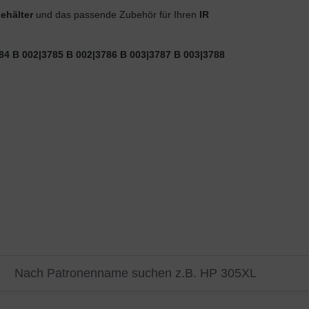
ehälter
und das passende Zubehör für Ihren
IR
84 B 002|3785 B 002|3786 B 003|3787 B 003|3788