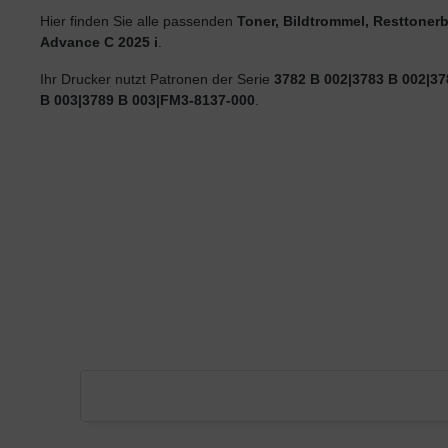
Hier finden Sie alle passenden
Toner, Bildtrommel, Resttonerb
Advance C 2025 i
.
Ihr Drucker nutzt Patronen der Serie
3782 B 002|3783 B 002|37
B 003|3789 B 003|FM3-8137-000
.