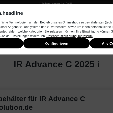
Lieferungen in 24H
Zügiger Bestellungsversand
.headline
rnehmen
Produkte & Services
Kontakt
Neuheiten
liche Technologien, um den Betrieb unseres Onlineshops zu gewährleisten (techn
unser Angebot zu analysieren und zu verbessern, sowie um Ihnen personalisierte
entscheiden, welche Kategorien Sie zulassen möchten. Ihre Einwilligung können Si
 Cookie-Einstellungen widerrufen.
Datenschutzerklärung
Impressum
Konfigurieren
Alle C
IR Advance C 2025 i
behälter für IR Advance C
olution.de