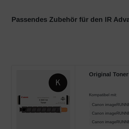
Panasonic
Philips
Passendes Zubehör für den IR Adva
Ricoh
Samsung
Sharp
Toshiba
Utax
Xerox
Original Tone
Kompatibel mit:
Canon imageRUNNE
Canon imageRUNNE
Canon imageRUNNE