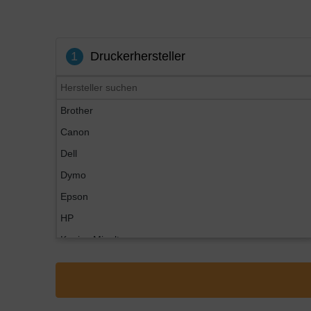
1
Druckerhersteller
Brother
Canon
Dell
Dymo
Epson
HP
Konica Minolta
Kyocera
Lexmark
OKI