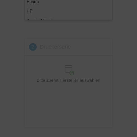
Epson
HP
Konica Minolta
Kyocera
Lexmark
2
Druckerserie
OKI
Panasonic
Philips
Ricoh
Bitte zuerst Hersteller auswählen
Samsung
Sharp
Toshiba
Utax
Xerox