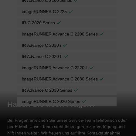
IR Advance C 2200 Series
imageRUNNER C 2225
IR-C 2020 Series
imageRUNNER Advance C 2200 Series
IR Advance C 2030 i
IR Advance C 2020 L
imageRUNNER Advance C 2220 L
imageRUNNER Advance C 2030 Series
IR Advance C 2030 Series
imageRUNNER C 2020 Series
Haben Sie noch Fragen?
Bei Fragen erreichen Sie unser Service-Team telefonisch oder
per E-Mail. Unser Team steht Ihnen gerne zur Verfügung und
hilft Ihnen weiter. Wir freuen uns auf Ihre Kontaktaufnahme