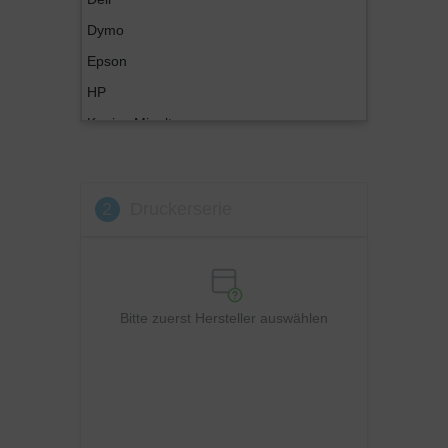
Dymo
Epson
HP
Konica Minolta
Kyocera
Lexmark
2
Druckerserie
OKI
Panasonic
Philips
Ricoh
Bitte zuerst Hersteller auswählen
Samsung
Sharp
Toshiba
Utax