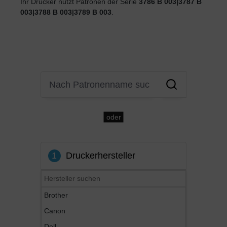
Ihr Drucker nutzt Patronen der Serie
3786 B 003|3787 B
003|3788 B 003|3789 B 003
.
oder
1
Druckerhersteller
Brother
Canon
Dell