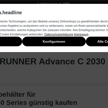
Lieferungen in 24H
Zügiger Bestellungsversand
.headline
rnehmen
Produkte & Services
Kontakt
Neuheiten
liche Technologien, um den Betrieb unseres Onlineshops zu gewährleisten (techn
unser Angebot zu analysieren und zu verbessern, sowie um Ihnen personalisierte
entscheiden, welche Kategorien Sie zulassen möchten. Ihre Einwilligung können Si
 Cookie-Einstellungen widerrufen.
Datenschutzerklärung
Impressum
Konfigurieren
Alle C
RUNNER Advance C 2030 
ehälter für
 Series günstig kaufen