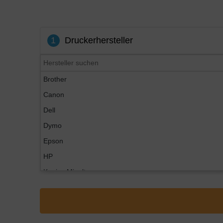
1
Druckerhersteller
Brother
Canon
Dell
Dymo
Epson
HP
Konica Minolta
Kyocera
Lexmark
OKI