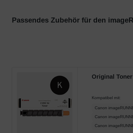
Panasonic
Philips
Passendes Zubehör für den image
Ricoh
Samsung
Sharp
Toshiba
Utax
Xerox
Original Tone
Kompatibel mit:
Canon imageRUNNE
Canon imageRUNNE
Canon imageRUNNE