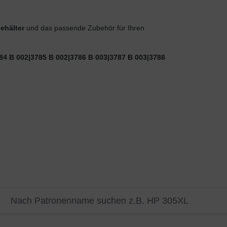
ehälter
und das passende Zubehör für Ihren
84 B 002|3785 B 002|3786 B 003|3787 B 003|3788