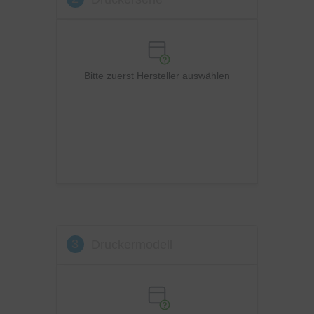
OKI
Panasonic
Philips
Ricoh
Bitte zuerst Hersteller auswählen
Samsung
Sharp
Toshiba
Utax
Xerox
3
Druckermodell