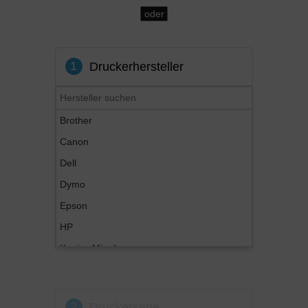
oder
1
Druckerhersteller
Brother
Canon
Dell
Dymo
Epson
HP
Konica Minolta
Kyocera
Lexmark
2
Druckerserie