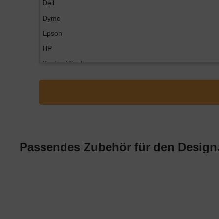
Dell
Dymo
Epson
HP
Konica Minolta
Kyocera
Lexmark
OKI
Panasonic
Philips
Passendes Zubehör für den DesignJ
Ricoh
Samsung
Sharp
Toshiba
Utax