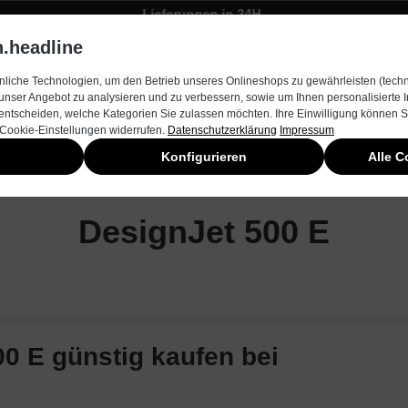
Lieferungen in 24H
Zügiger Bestellungsversand
.headline
rnehmen
Produkte & Services
Kontakt
Neuheiten
liche Technologien, um den Betrieb unseres Onlineshops zu gewährleisten (techn
unser Angebot zu analysieren und zu verbessern, sowie um Ihnen personalisierte
entscheiden, welche Kategorien Sie zulassen möchten. Ihre Einwilligung können Si
 Cookie-Einstellungen widerrufen.
Datenschutzerklärung
Impressum
Konfigurieren
Alle C
DesignJet 500 E
00 E günstig kaufen bei