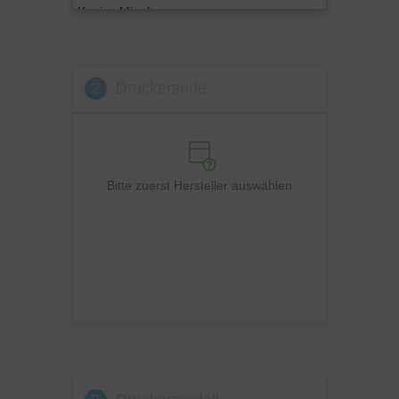
Konica Minolta
Kyocera
Lexmark
2
Druckerserie
OKI
Panasonic
Philips
Ricoh
Bitte zuerst Hersteller auswählen
Samsung
Sharp
Toshiba
Utax
Xerox