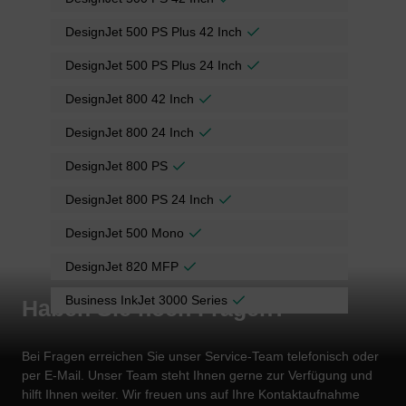
DesignJet 500 PS Plus 42 Inch
DesignJet 500 PS Plus 24 Inch
DesignJet 800 42 Inch
DesignJet 800 24 Inch
DesignJet 800 PS
DesignJet 800 PS 24 Inch
DesignJet 500 Mono
DesignJet 820 MFP
Business InkJet 3000 Series
Haben Sie noch Fragen?
Bei Fragen erreichen Sie unser Service-Team telefonisch oder
per E-Mail. Unser Team steht Ihnen gerne zur Verfügung und
hilft Ihnen weiter. Wir freuen uns auf Ihre Kontaktaufnahme