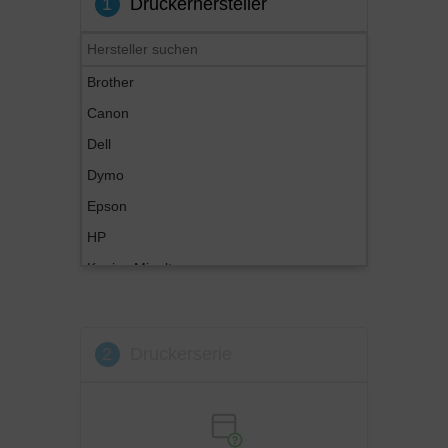
1
Druckerhersteller
Brother
Canon
Dell
Dymo
Epson
HP
Konica Minolta
Kyocera
Lexmark
2
Druckerserie
OKI
Panasonic
Philips