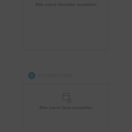
Ricoh
Bitte zuerst Hersteller auswählen
Samsung
Sharp
Toshiba
Utax
Xerox
3
Druckermodell
Bitte zuerst Serie auswählen