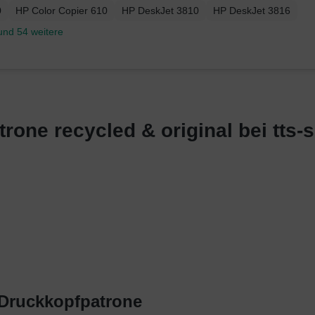
0
HP Color Copier 610
HP DeskJet 3810
HP DeskJet 3816
und 54 weitere
one recycled & original bei tts-s
 Druckkopfpatrone