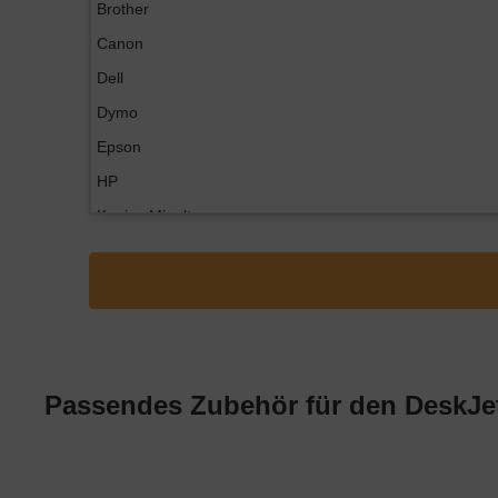
Brother
Canon
Dell
Dymo
Epson
HP
Konica Minolta
Kyocera
Lexmark
OKI
Panasonic
Philips
Passendes Zubehör für den DeskJet
Ricoh
Samsung
Sharp