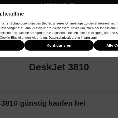
Lieferungen in 24H
Zügiger Bestellungsversand
.headline
rnehmen
Produkte & Services
Kontakt
Neuheiten
liche Technologien, um den Betrieb unseres Onlineshops zu gewährleisten (techn
unser Angebot zu analysieren und zu verbessern, sowie um Ihnen personalisierte
entscheiden, welche Kategorien Sie zulassen möchten. Ihre Einwilligung können Si
 Cookie-Einstellungen widerrufen.
Datenschutzerklärung
Impressum
Konfigurieren
Alle C
DeskJet 3810
 3810 günstig kaufen bei