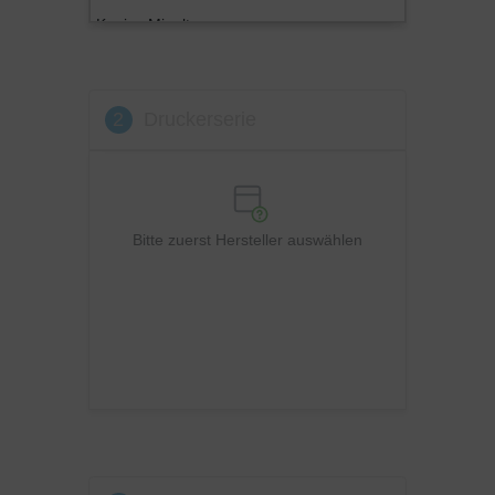
Konica Minolta
Kyocera
Lexmark
2
Druckerserie
OKI
Panasonic
Philips
Ricoh
Bitte zuerst Hersteller auswählen
Samsung
Sharp
Toshiba
Utax
Xerox