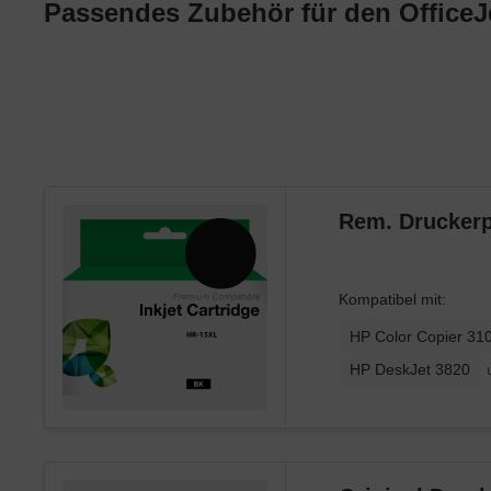
Passendes Zubehör für den OfficeJe
Ricoh
Samsung
Sharp
Toshiba
Utax
Xerox
Rem. Druckerp
Kompatibel mit:
HP Color Copier 31
HP DeskJet 3820