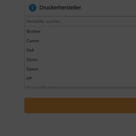
1
Druckerhersteller
Brother
Canon
Dell
Dymo
Epson
HP
Konica Minolta
Kyocera
Lexmark
OKI
Panasonic
Philips