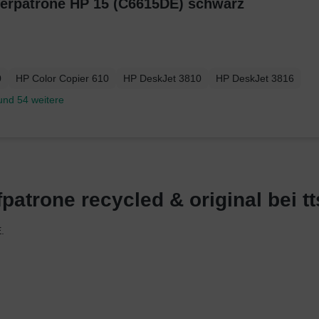
kerpatrone HP 15 (C6615DE) schwarz
0
HP Color Copier 610
HP DeskJet 3810
HP DeskJet 3816
und 54 weitere
atrone recycled & original bei tt
.