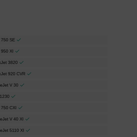
 750 SE
 950 XI
kJet 3820
kJet 920 CVR
ceJet V 30
 1230
 750 CXI
ceJet V 40 XI
ceJet 5110 XI