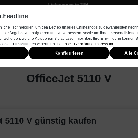
Lieferungen in 24H
Zügiger Bestellungsversand
.headline
rnehmen
Produkte & Services
Kontakt
Neuheiten
liche Technologien, um den Betrieb unseres Onlineshops zu gewährleisten (techn
unser Angebot zu analysieren und zu verbessern, sowie um Ihnen personalisierte
entscheiden, welche Kategorien Sie zulassen möchten. Ihre Einwilligung können Si
 Cookie-Einstellungen widerrufen.
Datenschutzerklärung
Impressum
Konfigurieren
Alle C
OfficeJet 5110 V
t 5110 V günstig kaufen