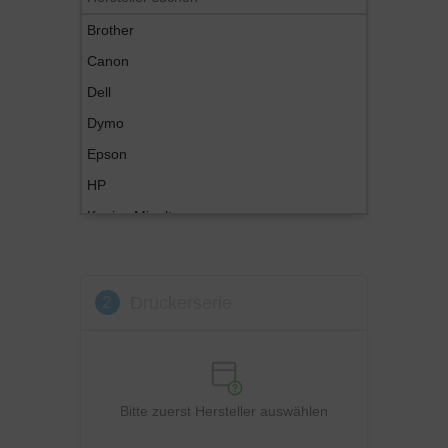
Brother
Canon
Dell
Dymo
Epson
HP
Konica Minolta
Kyocera
Lexmark
2
Druckerserie
OKI
Panasonic
Philips
Ricoh
Bitte zuerst Hersteller auswählen
Samsung