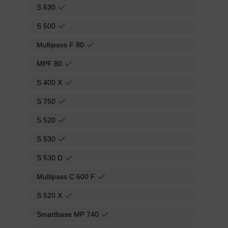
S 630
S 500
Multipass F 80
MPF 80
S 400 X
S 750
S 520
S 530
S 530 D
Multipass C 600 F
S 520 X
Smartbase MP 740