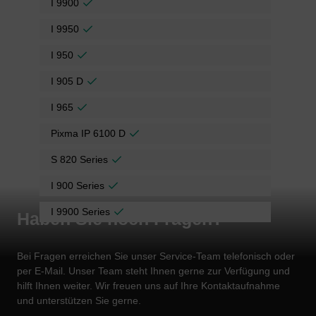
I 9900
I 9950
I 950
I 905 D
I 965
Pixma IP 6100 D
S 820 Series
I 900 Series
I 9900 Series
Haben Sie noch Fragen?
Bei Fragen erreichen Sie unser Service-Team telefonisch oder
per E-Mail. Unser Team steht Ihnen gerne zur Verfügung und
hilft Ihnen weiter. Wir freuen uns auf Ihre Kontaktaufnahme
und unterstützen Sie gerne.