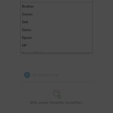
Brother
Canon
Dell
Dymo
Epson
HP
Konica Minolta
Kyocera
Lexmark
2
Druckerserie
OKI
Panasonic
Philips
Ricoh
Bitte zuerst Hersteller auswählen
Samsung