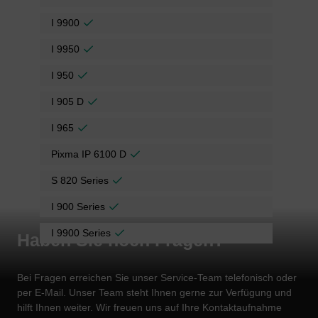
I 9900
I 9950
I 950
I 905 D
I 965
Pixma IP 6100 D
S 820 Series
I 900 Series
I 9900 Series
Haben Sie noch Fragen?
Bei Fragen erreichen Sie unser Service-Team telefonisch oder
per E-Mail. Unser Team steht Ihnen gerne zur Verfügung und
hilft Ihnen weiter. Wir freuen uns auf Ihre Kontaktaufnahme