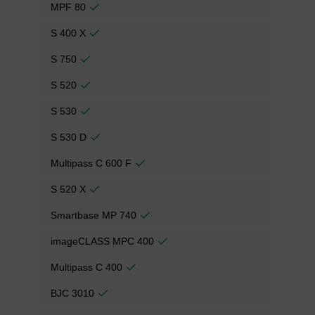
MPF 80
S 400 X
S 750
S 520
S 530
S 530 D
Multipass C 600 F
S 520 X
Smartbase MP 740
imageCLASS MPC 400
Multipass C 400
BJC 3010