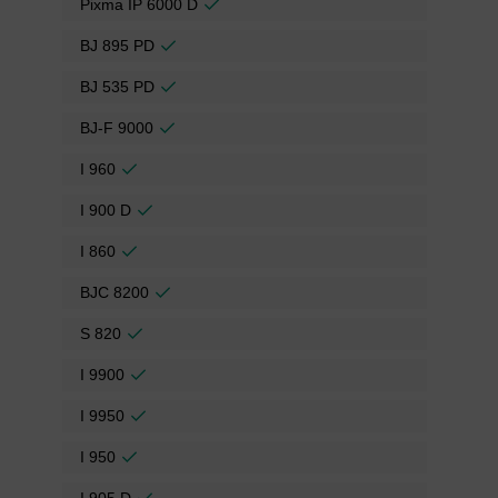
Pixma IP 6000 D
BJ 895 PD
BJ 535 PD
BJ-F 9000
I 960
I 900 D
I 860
BJC 8200
S 820
I 9900
I 9950
I 950