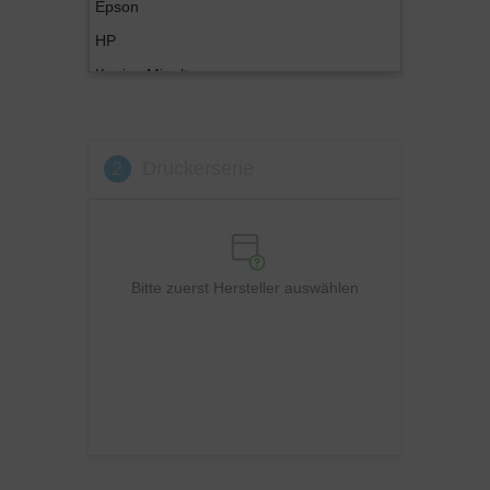
Epson
HP
Konica Minolta
Kyocera
Lexmark
2
Druckerserie
OKI
Panasonic
Philips
Ricoh
Bitte zuerst Hersteller auswählen
Samsung
Sharp
Toshiba
Utax
Xerox