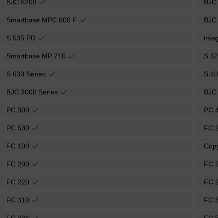
BJC 6200
BJC
Smartbase MPC 600 F
BJC
S 535 PD
ima
Smartbase MP 710
S 52
S 630 Series
S 40
BJC 3000 Series
BJC 
PC 300
PC 
PC 530
FC 
FC 100
Cop
FC 200
FC 
FC 220
FC 
FC 310
FC 