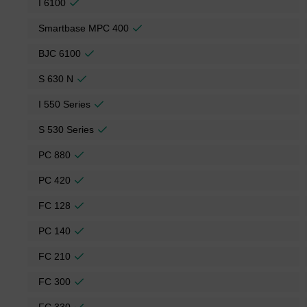
I 6100
Smartbase MPC 400
BJC 6100
S 630 N
I 550 Series
S 530 Series
PC 880
PC 420
FC 128
PC 140
FC 210
FC 300