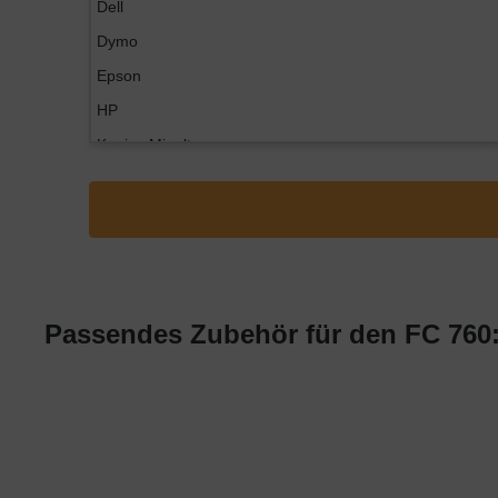
Dell
Dymo
Epson
HP
Konica Minolta
Kyocera
Lexmark
OKI
Panasonic
Philips
Passendes Zubehör für den FC 760
Ricoh
Samsung
Sharp
Toshiba
Utax