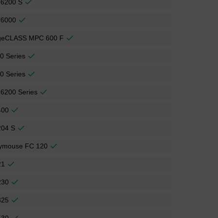
 6200 S
 6000
geCLASS MPC 600 F
0 Series
0 Series
6200 Series
400
204 S
ymouse FC 120
21
230
325