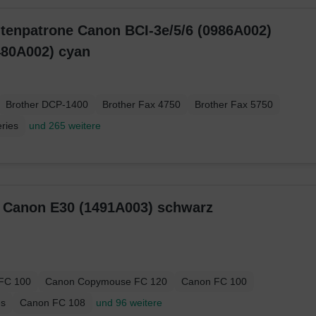
ntenpatrone Canon BCI-3e/5/6 (0986A002)
480A002) cyan
Brother DCP-1400
Brother Fax 4750
Brother Fax 5750
ries
und 265 weitere
Original Toner Canon E30 (1491A003) schwarz
FC 100
Canon Copymouse FC 120
Canon FC 100
es
Canon FC 108
und 96 weitere