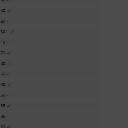
530
750
320
330 L
740
770
860
150
430
550
735
785
920