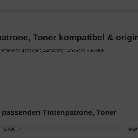
trone, Toner kompatibel & origina
ie 0986A002,4706A002,4480A002, 1491A003 erhältlich.
t passenden Tintenpatrone, Toner
S 400
Mult