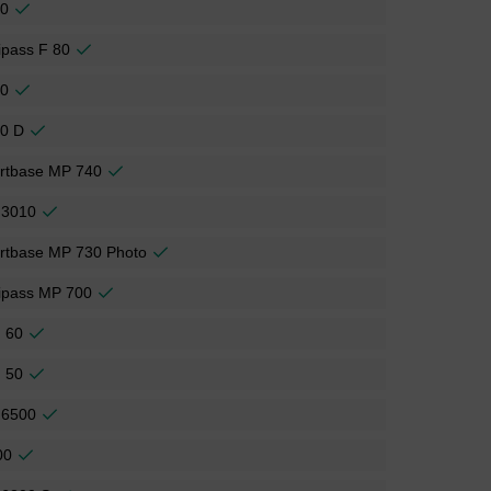
00
ipass F 80
50
30 D
rtbase MP 740
 3010
rtbase MP 730 Photo
ipass MP 700
 60
 50
 6500
00