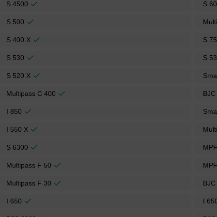
S 4500
S 6
S 500
Mult
S 400 X
S 7
S 530
S 5
S 520 X
Sma
Multipass C 400
BJC
I 850
Sma
I 550 X
Mult
S 6300
MPF
Multipass F 50
MPF
Multipass F 30
BJC
I 650
I 65