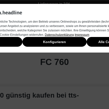
Lieferungen in 24H
Zügiger Bestellungsversand
.headline
rnehmen
Produkte & Services
Kontakt
Neuheiten
liche Technologien, um den Betrieb unseres Onlineshops zu gewährleisten (techn
unser Angebot zu analysieren und zu verbessern, sowie um Ihnen personalisierte
entscheiden, welche Kategorien Sie zulassen möchten. Ihre Einwilligung können Si
 Cookie-Einstellungen widerrufen.
Datenschutzerklärung
Impressum
Konfigurieren
Alle C
FC 760
0 günstig kaufen bei tts-