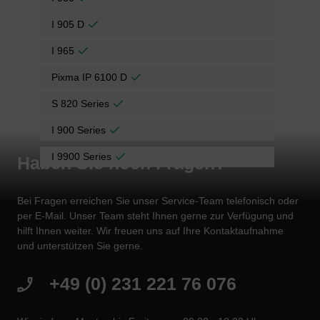
I 905 D
I 965
Pixma IP 6100 D
S 820 Series
I 900 Series
I 9900 Series
Haben Sie noch Fragen?
Bei Fragen erreichen Sie unser Service-Team telefonisch oder
per E-Mail. Unser Team steht Ihnen gerne zur Verfügung und
hilft Ihnen weiter. Wir freuen uns auf Ihre Kontaktaufnahme
und unterstützen Sie gerne.
+49 (0) 231 221 76 076