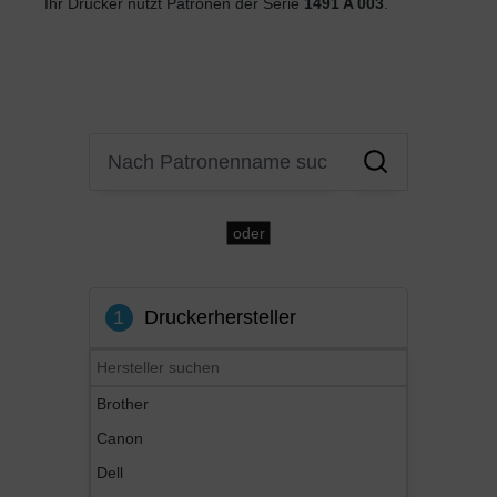
Ihr Drucker nutzt Patronen der Serie
1491 A 003
.
oder
1
Druckerhersteller
Brother
Canon
Dell