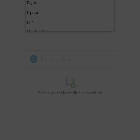
Dymo
Epson
HP
Konica Minolta
Kyocera
Lexmark
2
Druckerserie
OKI
Panasonic
Philips
Ricoh
Bitte zuerst Hersteller auswählen
Samsung
Sharp
Toshiba
Utax
Xerox