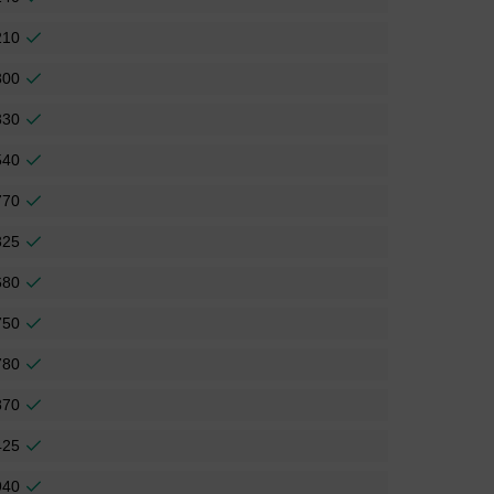
210
300
330
540
770
325
680
750
780
870
425
940