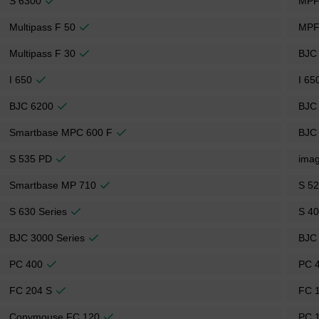
S 6300
MPF
Multipass F 50
MPF
Multipass F 30
BJC
I 650
I 65
BJC 6200
BJC
Smartbase MPC 600 F
BJC
S 535 PD
ima
Smartbase MP 710
S 52
S 630 Series
S 40
BJC 3000 Series
BJC 
PC 400
PC 
FC 204 S
FC 
Copymouse FC 120
PC 