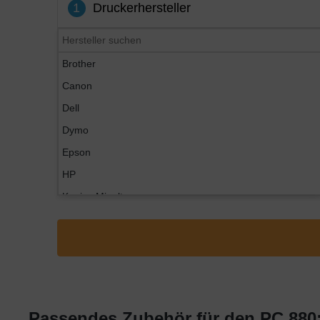
1
Druckerhersteller
Brother
Canon
Dell
Dymo
Epson
HP
Konica Minolta
Kyocera
Lexmark
OKI
Panasonic
Philips
Passendes Zubehör für den PC 880