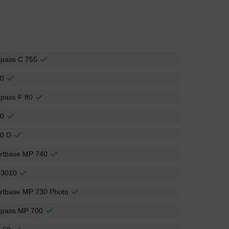
ipass C 755
00
ipass F 80
50
30 D
rtbase MP 740
 3010
rtbase MP 730 Photo
ipass MP 700