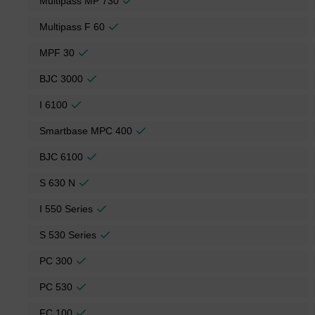
Multipass MP 730
Multipass F 60
MPF 30
BJC 3000
I 6100
Smartbase MPC 400
BJC 6100
S 630 N
I 550 Series
S 530 Series
PC 300
PC 530
FC 100