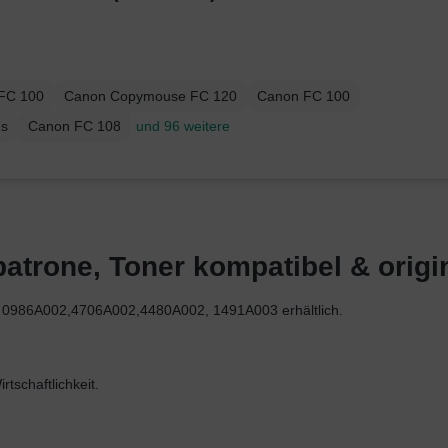
FC 100
Canon Copymouse FC 120
Canon FC 100
es
Canon FC 108
und 96 weitere
trone, Toner kompatibel & origin
ie 0986A002,4706A002,4480A002, 1491A003 erhältlich.
tschaftlichkeit.