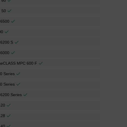
 60
 50
 6500
00
 6200 S
 6000
geCLASS MPC 600 F
0 Series
0 Series
6200 Series
420
128
140