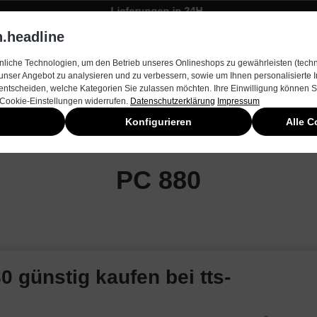
Lieferungen in 24H
Zügiger Bestellungsversand
.headline
rnehmen
Produkte & Services
Kontakt
Neuheiten
liche Technologien, um den Betrieb unseres Onlineshops zu gewährleisten (techn
unser Angebot zu analysieren und zu verbessern, sowie um Ihnen personalisierte
entscheiden, welche Kategorien Sie zulassen möchten. Ihre Einwilligung können Si
 Cookie-Einstellungen widerrufen.
Datenschutzerklärung
Impressum
Konfigurieren
Alle C
PC 880
0 günstig kaufen bei tts-