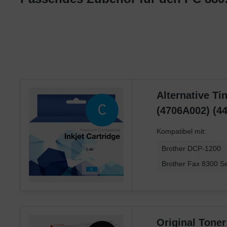
Ricoh
Samsung
Sharp
Toshiba
Utax
Xerox
Alternative Ti
(4706A002) (4
Kompatibel mit:
Brother DCP-1200
Brother Fax 8300 Se