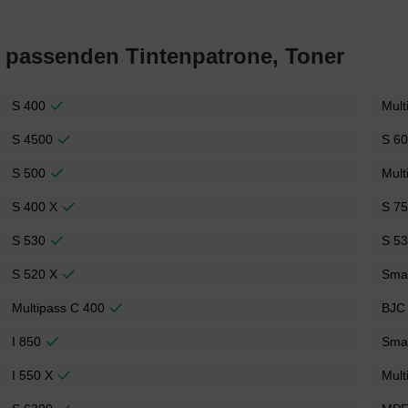
t passenden Tintenpatrone, Toner
S 400
Mult
S 4500
S 6
S 500
Mult
S 400 X
S 7
S 530
S 5
S 520 X
Sma
Multipass C 400
BJC
I 850
Sma
I 550 X
Mult