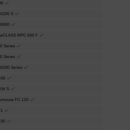
00
 6200 S
 6000
geCLASS MPC 600 F
0 Series
0 Series
6200 Series
400
204 S
ymouse FC 120
21
230