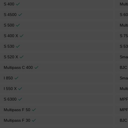
S 400
Mult
S 4500
S 6
S 500
Mult
S 400 X
S 7
S 530
S 5
S 520 X
Sma
Multipass C 400
BJC
I 850
Sma
I 550 X
Mult
S 6300
MPF
Multipass F 50
MPF
Multipass F 30
BJC