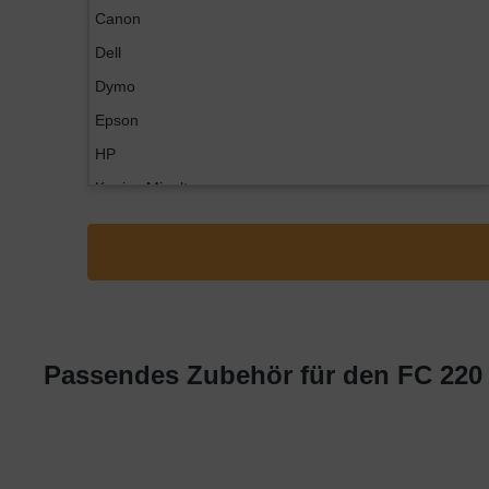
Canon
Dell
Dymo
Epson
HP
Konica Minolta
Kyocera
Lexmark
OKI
Panasonic
Philips
Passendes Zubehör für den FC 220
Ricoh
Samsung
Sharp