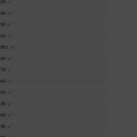
325
530
750
320
330 L
740
770
860
150
430
550
735