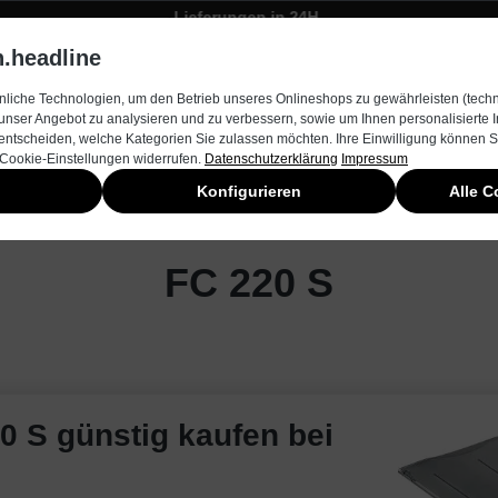
Lieferungen in 24H
Zügiger Bestellungsversand
.headline
rnehmen
Produkte & Services
Kontakt
Neuheiten
liche Technologien, um den Betrieb unseres Onlineshops zu gewährleisten (techn
unser Angebot zu analysieren und zu verbessern, sowie um Ihnen personalisierte
entscheiden, welche Kategorien Sie zulassen möchten. Ihre Einwilligung können Si
 Cookie-Einstellungen widerrufen.
Datenschutzerklärung
Impressum
Konfigurieren
Alle C
FC 220 S
20 S günstig kaufen bei