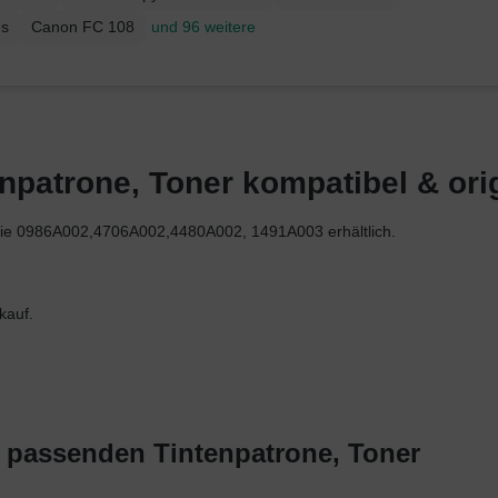
es
Canon FC 108
und 96 weitere
patrone, Toner kompatibel & origi
erie 0986A002,4706A002,4480A002, 1491A003 erhältlich.
kauf.
t passenden Tintenpatrone, Toner