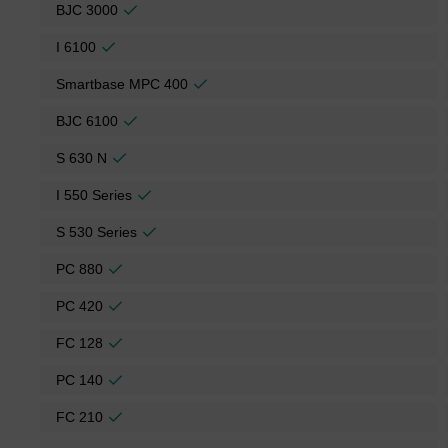
BJC 3000
I 6100
Smartbase MPC 400
BJC 6100
S 630 N
I 550 Series
S 530 Series
PC 880
PC 420
FC 128
PC 140
FC 210