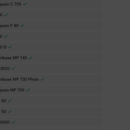
ipass C 755
00
ipass F 80
50
30 D
rtbase MP 740
 3010
rtbase MP 730 Photo
ipass MP 700
 60
 50
 6500