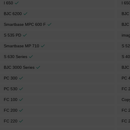
I 650
I 65
BJC 6200
BJC
Smartbase MPC 600 F
BJC
S 535 PD
ima
Smartbase MP 710
S 52
S 630 Series
S 40
BJC 3000 Series
BJC 
PC 300
PC 
PC 530
FC 
FC 100
Cop
FC 200
FC 
FC 220
FC 