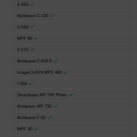
S 450
Multipass C 100
S 630
MPF 80
S 520
Multipass C 600 F
imageCLASS MPC 400
I 550
Smartbase MP 700 Photo
Multipass MP 730
Multipass F 60
MPF 30