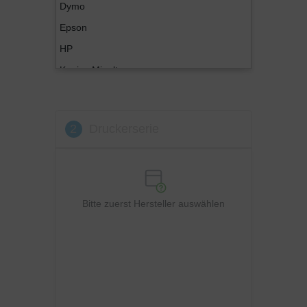
Dymo
Epson
HP
Konica Minolta
Kyocera
Lexmark
2
Druckerserie
OKI
Panasonic
Philips
Ricoh
Bitte zuerst Hersteller auswählen
Samsung
Sharp
Toshiba
Utax
Xerox