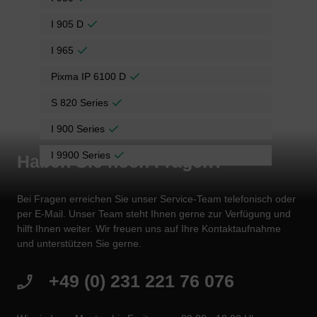
I 905 D
I 965
Pixma IP 6100 D
S 820 Series
I 900 Series
I 9900 Series
Haben Sie noch Fragen?
Bei Fragen erreichen Sie unser Service-Team telefonisch oder
per E-Mail. Unser Team steht Ihnen gerne zur Verfügung und
hilft Ihnen weiter. Wir freuen uns auf Ihre Kontaktaufnahme
und unterstützen Sie gerne.
+49 (0) 231 221 76 076